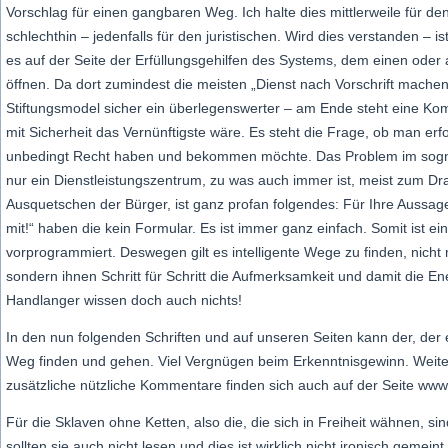
Vorschlag für einen gangbaren Weg. Ich halte dies mittlerweile für den
schlechthin – jedenfalls für den juristischen. Wird dies verstanden – 
es auf der Seite der Erfüllungsgehilfen des Systems, dem einen ode
öffnen. Da dort zumindest die meisten „Dienst nach Vorschrift machen
Stiftungsmodel sicher ein überlegenswerter – am Ende steht eine Ko
mit Sicherheit das Vernünftigste wäre. Es steht die Frage, ob man erf
unbedingt Recht haben und bekommen möchte. Das Problem im sogn
nur ein Dienstleistungszentrum, zu was auch immer ist, meist zum Dr
Ausquetschen der Bürger, ist ganz profan folgendes: Für Ihre Aussage
mit!“ haben die kein Formular. Es ist immer ganz einfach. Somit ist 
vorprogrammiert. Deswegen gilt es intelligente Wege zu finden, nicht
sondern ihnen Schritt für Schritt die Aufmerksamkeit und damit die En
Handlanger wissen doch auch nichts!
In den nun folgenden Schriften und auf unseren Seiten kann der, der es
Weg finden und gehen. Viel Vergnügen beim Erkenntnisgewinn. Weit
zusätzliche nützliche Kommentare finden sich auch auf der Seite ww
Für die Sklaven ohne Ketten, also die, die sich in Freiheit wähnen, sin
sollten sie auch nicht lesen und dies ist wirklich nicht ironisch gemei