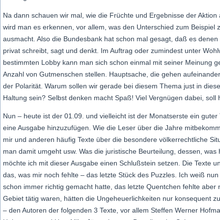
Na dann schauen wir mal, wie die Früchte und Ergebnisse der Aktio
wird man es erkennen, vor allem, was den Unterschied zum Beispiel
ausmacht. Also die Bundesbank hat schon mal gesagt, daß es denen e
privat schreibt, sagt und denkt. Im Auftrag oder zumindest unter Wohl
bestimmten Lobby kann man sich schon einmal mit seiner Meinung ge
Anzahl von Gutmenschen stellen. Hauptsache, die gehen aufeinander 
der Polarität. Warum sollen wir gerade bei diesem Thema just in die
Haltung sein? Selbst denken macht Spaß! Viel Vergnügen dabei, soll 
Nun – heute ist der 01.09. und vielleicht ist der Monatserste ein gut
eine Ausgabe hinzuzufügen. Wie die Leser über die Jahre mitbekomm
mir und anderen häufig Texte über die besondere völkerrechtliche Sit
man damit umgeht usw. Was die juristische Beurteilung, dessen, was hier
möchte ich mit dieser Ausgabe einen Schlußstein setzen. Die Texte und
das, was mir noch fehlte – das letzte Stück des Puzzles. Ich weiß nun 
schon immer richtig gemacht hatte, das letzte Quentchen fehlte aber 
Gebiet tätig waren, hätten die Ungeheuerlichkeiten nur konsequent
– den Autoren der folgenden 3 Texte, vor allem Steffen Werner Hofm