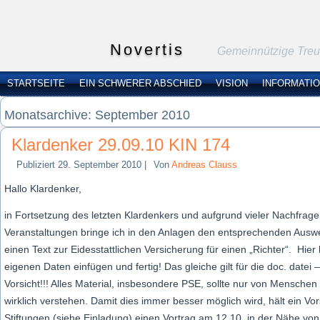
Novertis
Gemeinnützige Treuh
STARTSEITE
EIN SCHWERER ABSCHIED
VISION
INFORMATI
Monatsarchive:
September 2010
Klardenker 29.09.10 KIN 174
Publiziert
29. September 2010
|
Von
Andreas Clauss
Hallo Klardenker,
in Fortsetzung des letzten Klardenkers und aufgrund vieler Nachfrage
Veranstaltungen bringe ich in den Anlagen den entsprechenden Ausw
einen Text zur Eidesstattlichen Versicherung für einen „Richter“. Hie
eigenen Daten einfügen und fertig! Das gleiche gilt für die doc. datei 
Vorsicht!!! Alles Material, insbesondere PSE, sollte nur von Mensche
wirklich verstehen. Damit dies immer besser möglich wird, hält ein Vo
Stiftungen (siehe Einladung) einen Vortrag am 12.10. in der Nähe vo