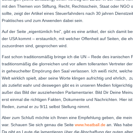
mit den Themen von Stiftung, Recht, Rechtsschein, Staat oder NGO 
sollte, zeigt der Artikel eines Steuerfahnders nach 30 jahren Dienstzei
Praktisches und zum Anwenden dabei sein.
Auf der Seite „eigentümlich frei“, gibt es eine artikel, der sich damit 
der USA kommt – erstaunlich, mit welcher Offenheit auf Seiten, die 
zuzuordnen sind, gesprochen wird.
Fast schon traditionsmäßig bringe ich die UN – Rede des iranischen 
traditionsmäßig die glorreichen und vor allem tolleranten Vertreter de
in geheuchelter Empörung den Saal verlassen. Ich weiß nicht, welch
Welt wirklich spielt, aber seine Worte klingen aufrichtig und ehrlich,
als zutiefst wahr und deswegen gibt es in unseren Medien folgerichtig
außer das Bild der ausziehenden Parlamentarier. Bild Dir Deine Mei
erst einmal die richtigen Fakten, Dokumente und Nachrichten. Hier ist
Reden, zumal er zu 9/11 selbst Stellung nimmt.
Aber zum Schluß möchte ich Ihnen eine Empfehlung geben, die mein 
war. Schauen Sie sich genau die Seite
www.heatball.de
an. Was habe i
Da gibt es Leute die lamentieren über die Abschaffung der guten alte