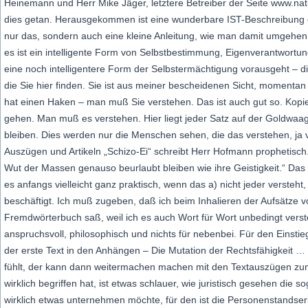
Heinemann und Herr Mike Jäger, letztere Betreiber der Seite www.na
dies getan. Herausgekommen ist eine wunderbare IST-Beschreibung 
nur das, sondern auch eine kleine Anleitung, wie man damit umgehen
es ist ein intelligente Form von Selbstbestimmung, Eigenverantwortu
eine noch intelligentere Form der Selbstermächtigung vorausgeht – 
die Sie hier finden. Sie ist aus meiner bescheidenen Sicht, momentan 
hat einen Haken – man muß Sie verstehen. Das ist auch gut so. Kopie
gehen. Man muß es verstehen. Hier liegt jeder Satz auf der Goldwaag
bleiben. Dies werden nur die Menschen sehen, die das verstehen, ja v
Auszügen und Artikeln „Schizo-Ei“ schreibt Herr Hofmann prophetisch
Wut der Massen genauso beurlaubt bleiben wie ihre Geistigkeit.“ Das 
es anfangs vielleicht ganz praktisch, wenn das a) nicht jeder versteht,
beschäftigt. Ich muß zugeben, daß ich beim Inhalieren der Aufsätze v
Fremdwörterbuch saß, weil ich es auch Wort für Wort unbedingt verste
anspruchsvoll, philosophisch und nichts für nebenbei. Für den Einsti
der erste Text in den Anhängen – Die Mutation der Rechtsfähigkeit …
fühlt, der kann dann weitermachen machen mit den Textauszügen zu
wirklich begriffen hat, ist etwas schlauer, wie juristisch gesehen die s
wirklich etwas unternehmen möchte, für den ist die Personenstandser