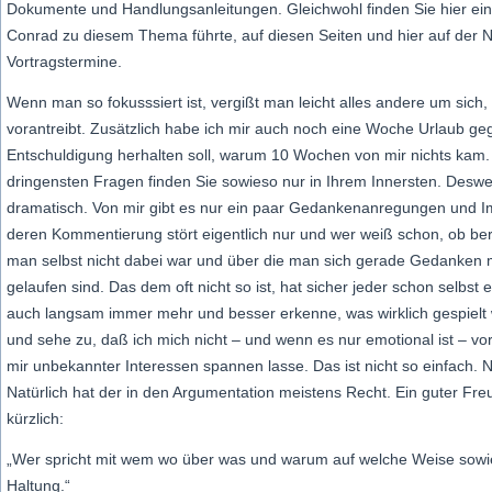
Dokumente und Handlungsanleitungen. Gleichwohl finden Sie hier ein 
Conrad zu diesem Thema führte, auf diesen Seiten und hier auf der No
Vortragstermine.
Wenn man so fokusssiert ist, vergißt man leicht alles andere um sich
vorantreibt. Zusätzlich habe ich mir auch noch eine Woche Urlaub geg
Entschuldigung herhalten soll, warum 10 Wochen von mir nichts kam. 
dringensten Fragen finden Sie sowieso nur in Ihrem Innersten. Deswe
dramatisch. Von mir gibt es nur ein paar Gedankenanregungen und I
deren Kommentierung stört eigentlich nur und wer weiß schon, ob ber
man selbst nicht dabei war und über die man sich gerade Gedanken m
gelaufen sind. Das dem oft nicht so ist, hat sicher jeder schon selbst 
auch langsam immer mehr und besser erkenne, was wirklich gespielt 
und sehe zu, daß ich mich nicht – und wenn es nur emotional ist – vo
mir unbekannter Interessen spannen lasse. Das ist nicht so einfach. 
Natürlich hat der in den Argumentation meistens Recht. Ein guter Fre
kürzlich:
„Wer spricht mit wem wo über was und warum auf welche Weise sowie
Haltung.“