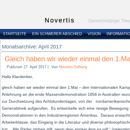
Novertis
Gemeinnützige Treuh
STARTSEITE
EIN SCHWERER ABSCHIED
VISION
INFORMATI
Monatsarchive:
April 2017
Gleich haben wir wieder einmal den 1.Ma
Publiziert
27. April 2017
|
Von
Novertis-Stiftung
Hallo Klardenker,
gleich haben wir wieder einmal den 1.Mai – den Internationalen Kampf
Anlehnung an die erste Massendemonstration 1856 in Australien wur
zur Durchsetzung des Achtstundentages, von der nordamerikanisch
Generalstreik aufgerufen. Es entwickelte sich eine riesige Bewegung
Demonstrationen in den Industrieregionen Amerikas. Daraus erwacht
Arbeiterklasse, das Eingang in die Literatur und diverse philosophi
hat. „Alle Räder stehen still, wenn dein starker Arm es will.“ (gelern